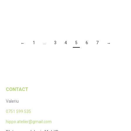
letterpress Sasha
letterpress Stelian
Citește mai mult
Citește mai mult
←
1
…
3
4
5
6
7
→
CONTACT
Valeriu
0751 599 535
hippo.atelier@gmail.com