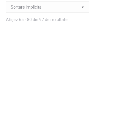
Afișez 65 - 80 din 97 de rezultate
Carte de vizita
Carte de vizita
letterpress Martin
letterpress Michael
Citește mai mult
Citește mai mult