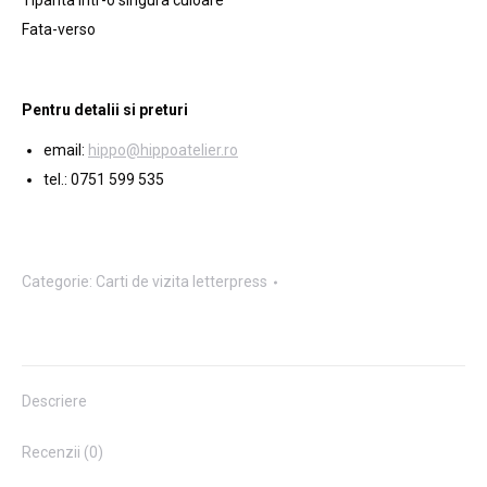
Tiparita intr-o singura culoare
Fata-verso
Pentru detalii si preturi
email:
hippo@hippoatelier.ro
tel.: 0751 599 535
Categorie:
Carti de vizita letterpress
Descriere
Recenzii (0)