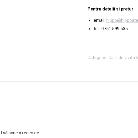
Pentru detalii si preturi
email:
hippo@hippoatel
tel.: 0751 599 535
Categorie:
Carti de vizita 
t să scrie o recenzie.