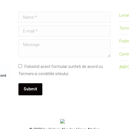
Name *
Livra
Terme
E-mail *
Polit
Message
Cent
Folosind acest formular sunteti de acord cu
ANP
Termeni si conditiile siteului.
Submit