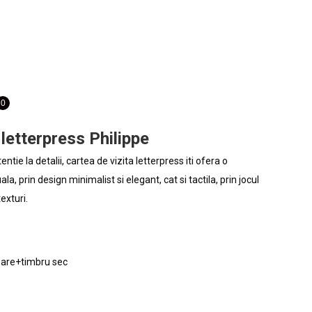
0
 letterpress Philippe
entie la detalii, cartea de vizita letterpress iti ofera o
la, prin design minimalist si elegant, cat si tactila, prin jocul
texturi.
loare+timbru sec