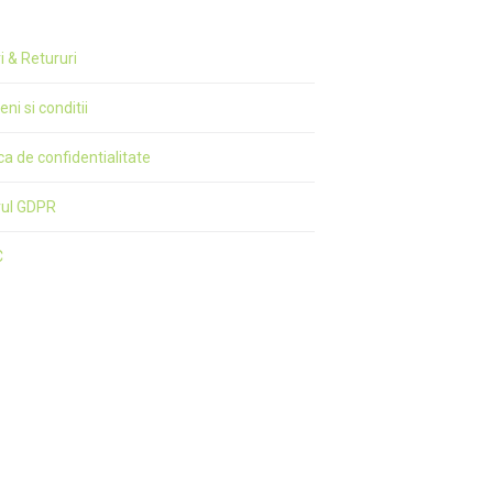
ri & Retururi
ni si conditii
ica de confidentialitate
rul GDPR
C