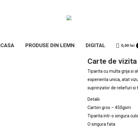
ACASA
PRODUSE DIN LEMN
DIGITAL
0,00
lei
Carte de vizita
Tiparita cu multa grija si at
experienta unica, atat vizua
suprinzator de reliefuri si 
Detalii:
Carton gros – 450gsm
Tiparita intr-o singura cu
O singura fata