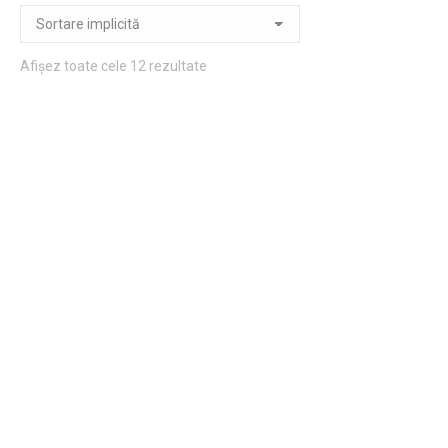
Afișez toate cele 12 rezultate
Felicitare Animata
Invitatie botez Darius
Craciun
80,00
lei
50,00
lei
Adaugă în coș
Adaugă în coș