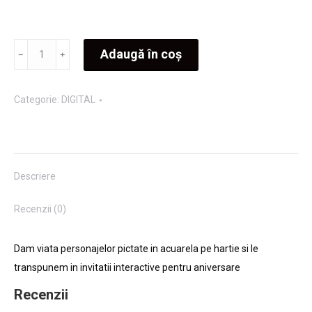
Cantitate
Adaugă în coș
Invitatie
Petrecere
Categorie:
DIGITAL
Daria
Descriere
Recenzii (0)
Dam viata personajelor pictate in acuarela pe hartie si le
transpunem in invitatii interactive pentru aniversare
Recenzii