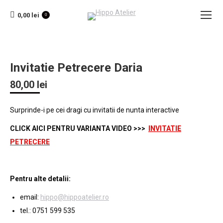
0,00
lei
0
Invitatie Petrecere Daria
80,00
lei
Surprinde-i pe cei dragi cu invitatii de nunta interactive
CLICK AICI PENTRU VARIANTA VIDEO >>>
INVITATIE
PETRECERE
Pentru alte detalii:
email:
hippo@hippoatelier.ro
tel.: 0751 599 535