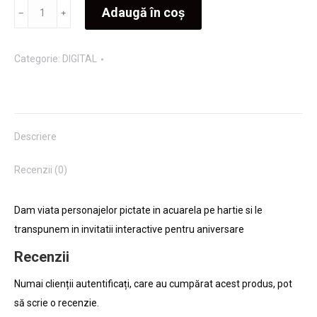
Cantitate
Adaugă în coș
Invitatie
Petrecere
Categorie:
DIGITAL
Maria
Descriere
Recenzii (0)
Dam viata personajelor pictate in acuarela pe hartie si le
transpunem in invitatii interactive pentru aniversare
Recenzii
Numai clienții autentificați, care au cumpărat acest produs, pot
să scrie o recenzie.