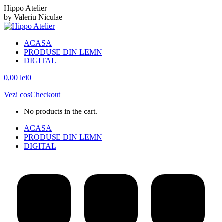
Skip
Hippo Atelier
to
by Valeriu Niculae
content
Facebook
Instagram
ACASA
page
page
PRODUSE DIN LEMN
opens
opens
DIGITAL
in
in
new
new
0,00
lei
0
window
window
Vezi cos
Checkout
No products in the cart.
ACASA
PRODUSE DIN LEMN
DIGITAL