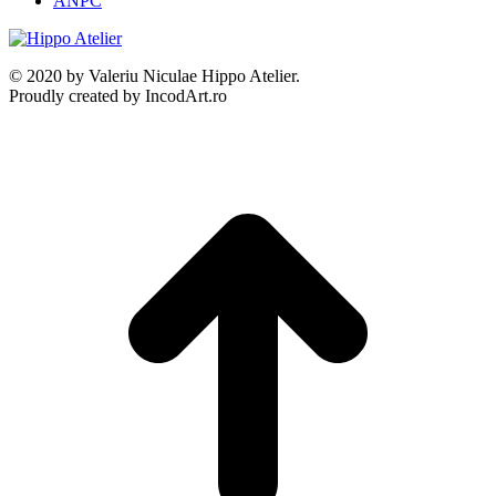
ANPC
© 2020 by Valeriu Niculae Hippo Atelier.
Proudly created by IncodArt.ro
t
T