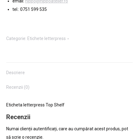
email:
hippo@hippoatelier.ro
tel.: 0751 599 535
Categorie:
Etichete letterpress
Descriere
Recenzii (0)
Eticheta letterpress Top Shelf
Recenzii
Numai clienții autentificați, care au cumpărat acest produs, pot
să scrie o recenzie.