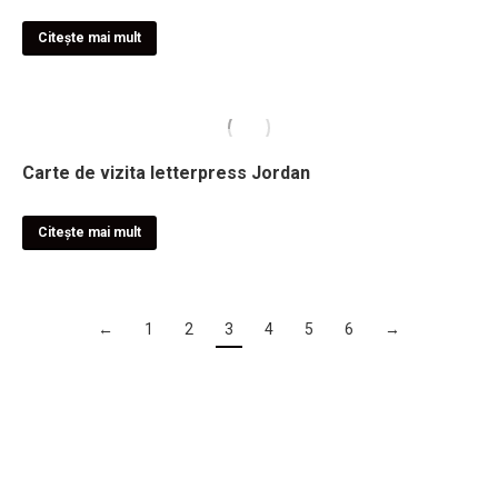
Citește mai mult
Carte de vizita letterpress Jordan
Citește mai mult
←
1
2
3
4
5
6
→