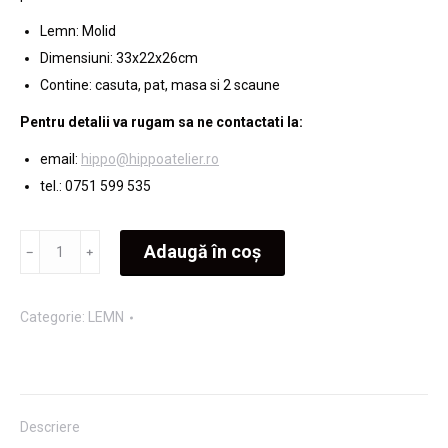
Lemn: Molid
Dimensiuni: 33x22x26cm
Contine: casuta, pat, masa si 2 scaune
Pentru detalii va rugam sa ne contactati la:
email:
hippo@hippoatelier.ro
tel.: 0751 599 535
Cantitate
Adaugă în coș
Casuta
din
Categorie:
LEMN
lemn
pentru
copii
Descriere