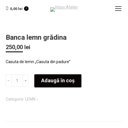
0,00
lei
0
Banca lemn grădina
250,00
lei
Casuta de lemn „Casuta din padure”
Cantitate
Adaugă în coș
Banca
lemn
Categorie:
LEMN
grădina