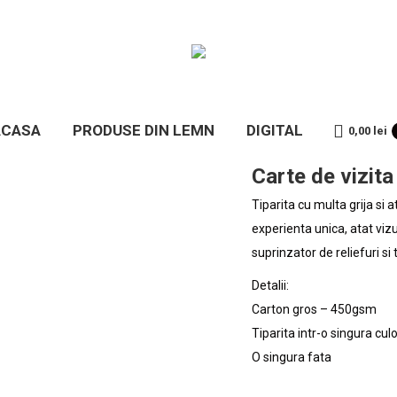
ACASA
ACASA
PRODUSE DIN LEMN
DIGITAL
0,00
lei
Carte de vizita
Tiparita cu multa grija si at
experienta unica, atat vizua
suprinzator de reliefuri si 
Detalii:
Carton gros – 450gsm
Tiparita intr-o singura cul
O singura fata