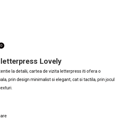
PRODUSE DIN LEMN
DIGITAL
0,00
lei
0
0
 letterpress Lovely
entie la detalii, cartea de vizita letterpress iti ofera o
la, prin design minimalist si elegant, cat si tactila, prin jocul
texturi.
oare