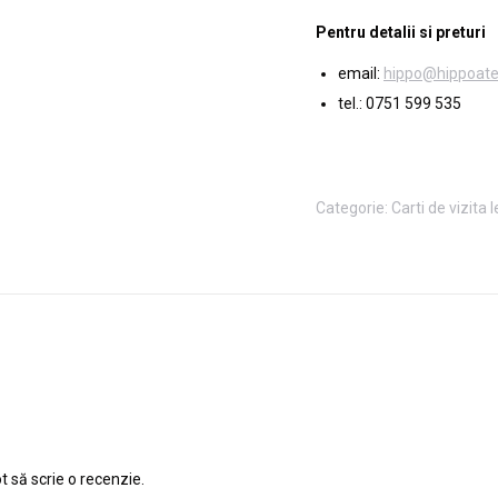
Pentru detalii si preturi
email:
hippo@hippoatel
tel.: 0751 599 535
Categorie:
Carti de vizita 
t să scrie o recenzie.