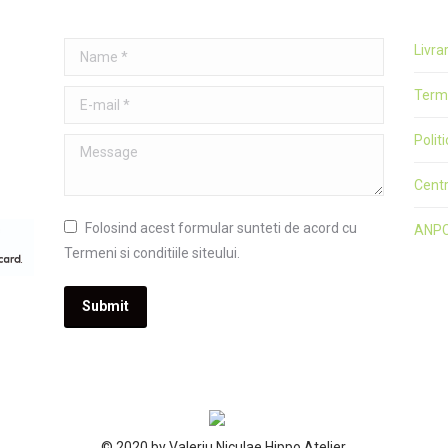
Name *
Livra
Terme
E-mail *
Polit
Message
Cent
Folosind acest formular sunteti de acord cu
ANP
Termeni si conditiile siteului.
Submit
© 2020 by Valeriu Niculae Hippo Atelier.