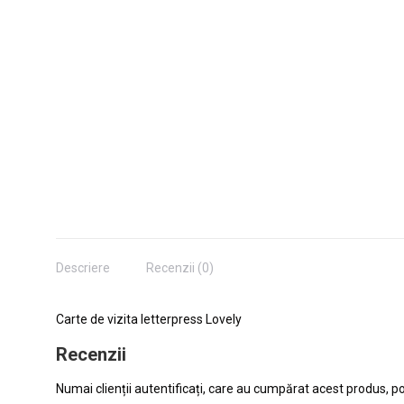
Descriere
Recenzii (0)
Carte de vizita letterpress Lovely
Recenzii
Numai clienții autentificați, care au cumpărat acest produs, po