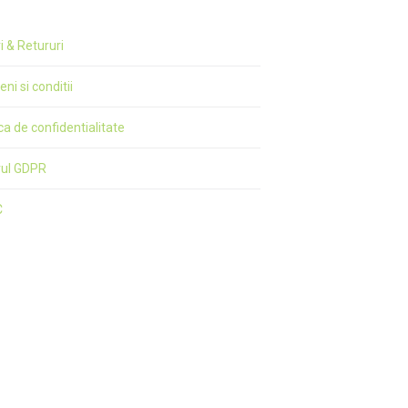
ri & Retururi
ni si conditii
ica de confidentialitate
rul GDPR
C