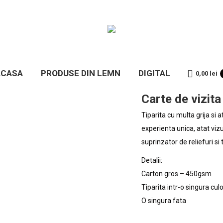
ACASA
ACASA
PRODUSE DIN LEMN
DIGITAL
0,00
lei
Carte de vizita
Tiparita cu multa grija si at
experienta unica, atat vizua
suprinzator de reliefuri si 
Detalii:
Carton gros – 450gsm
Tiparita intr-o singura cul
O singura fata