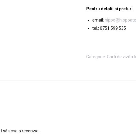
Pentru detalii si preturi
email:
hippo@hippoatel
tel.: 0751 599 535
Categorie:
Carti de vizita 
t să scrie o recenzie.