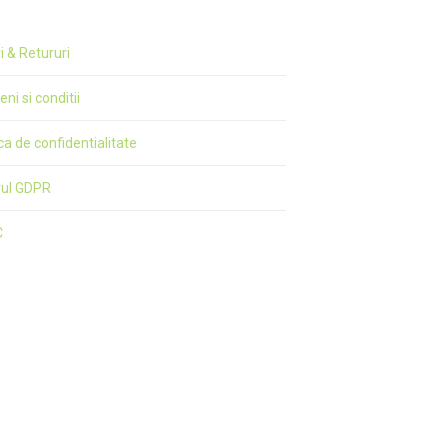
ri & Retururi
ni si conditii
ica de confidentialitate
rul GDPR
C