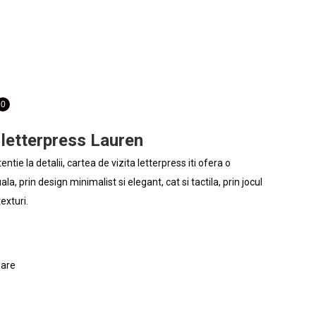
PRODUSE DIN LEMN
DIGITAL
0,00
lei
0
0
 letterpress Lauren
entie la detalii, cartea de vizita letterpress iti ofera o
la, prin design minimalist si elegant, cat si tactila, prin jocul
texturi.
oare