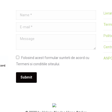
Name *
Livra
Terme
E-mail *
Polit
Message
Cent
Folosind acest formular sunteti de acord cu
ANP
Termeni si conditiile siteului.
Submit