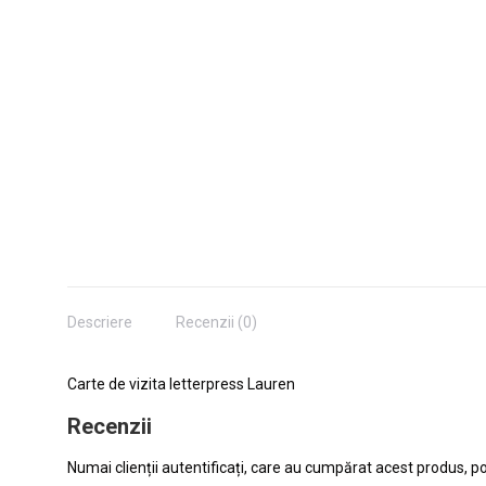
Descriere
Recenzii (0)
Carte de vizita letterpress Lauren
Recenzii
Numai clienții autentificați, care au cumpărat acest produs, po