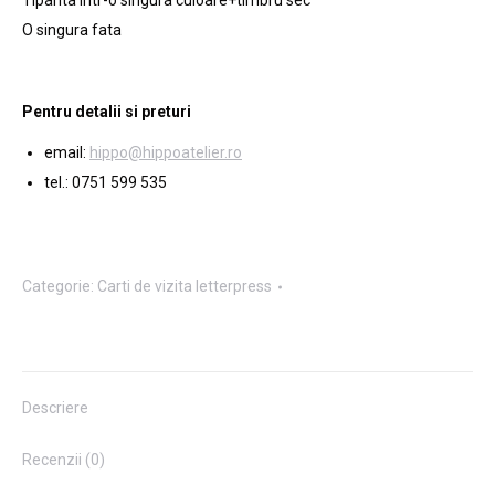
Tiparita intr-o singura culoare+timbru sec
O singura fata
Pentru detalii si preturi
email:
hippo@hippoatelier.ro
tel.: 0751 599 535
Categorie:
Carti de vizita letterpress
Descriere
Recenzii (0)