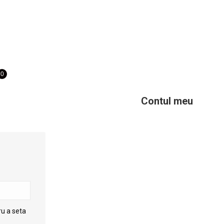
PRODUSE DIN LEMN
DIGITAL
0,00
lei
0
0
Contul meu
ru a seta