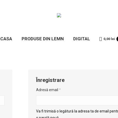
ACASA
ACASA
PRODUSE DIN LEMN
DIGITAL
0,00
lei
Înregistrare
Adresă email
*
Va fi trimisă o legătură la adresa ta de email pent
o parolă nouă.