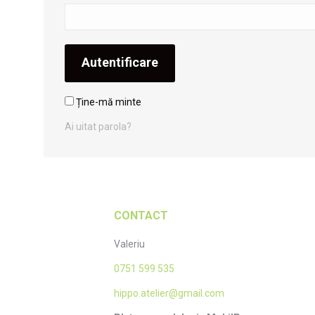
Autentificare
Ține-mă minte
Ai uitat parola?
CONTACT
Valeriu
0751 599 535
hippo.atelier@gmail.com