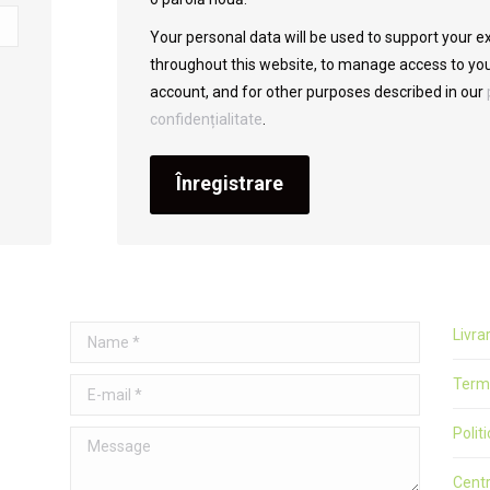
Your personal data will be used to support your e
throughout this website, to manage access to yo
account, and for other purposes described in our
confidențialitate
.
Înregistrare
Name *
Livra
Terme
E-mail *
Polit
Message
Cent