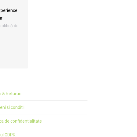
xperience
ur
politică de
ri & Retururi
ni si conditii
ica de confidentialitate
rul GDPR